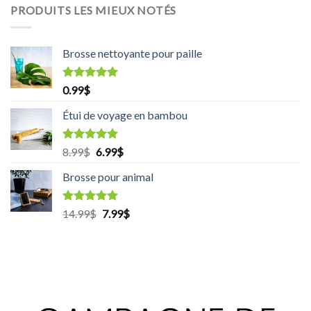
PRODUITS LES MIEUX NOTÉS
Brosse nettoyante pour paille
Rated
5.00
0.99
$
out of 5
Étui de voyage en bambou
Rated
5.00
8.99
$
Original
6.99
$
Current
out of 5
price
price
Brosse pour animal
was:
is:
8.99$.
6.99$.
Rated
5.00
14.99
$
Original
7.99
$
Current
out of 5
price
price
was:
is:
14.99$.
7.99$.