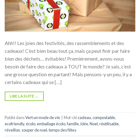
Ahh!! Les joies des festivités, des rassemblements et des
cadeaux! C’est bien beau tout ça, mais ça peut finir par faire
bien des déchets… évitables! Premièrement, avons-nous
besoin de faire des cadeaux à TOUT le monde? Je sais, c’est
une grosse question en partant! Mais pensons-y un peu, il y a
certains cadeaux qui se […]
LIRE LA SUITE
→
Publié dans
Vert un mode de vie
|
Mot-clé
cadeau
,
compostable
,
ecofriendly
,
écolo
,
emballage écolo
,
famille
,
idée
,
Noel
,
réutilisable
,
réveillon
,
souper de noel
,
temps des fêtes