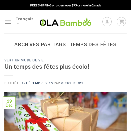
Passer
FREE SHIPPING on orders over $75 or more in Canada
au
contenu
Français
ARCHIVES PAR TAGS:
TEMPS DES FÊTES
VERT UN MODE DE VIE
Un temps des fêtes plus écolo!
PUBLIÉ LE
19 DÉCEMBRE 2019
PAR
VICKY JODRY
19
Déc