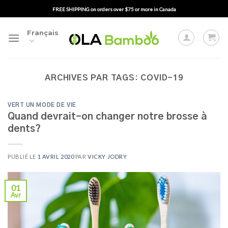
Passer
FREE SHIPPING on orders over $75 or more in Canada
au
contenu
Français
ARCHIVES PAR TAGS:
COVID-19
VERT UN MODE DE VIE
Quand devrait-on changer notre brosse à
dents?
PUBLIÉ LE
1 AVRIL 2020
PAR
VICKY JODRY
01
Avr