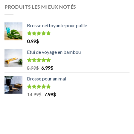
PRODUITS LES MIEUX NOTÉS
Brosse nettoyante pour paille
Rated
5.00
0.99
$
out of 5
Étui de voyage en bambou
Rated
5.00
8.99
$
Original
6.99
$
Current
out of 5
price
price
Brosse pour animal
was:
is:
8.99$.
6.99$.
Rated
5.00
14.99
$
Original
7.99
$
Current
out of 5
price
price
was:
is:
14.99$.
7.99$.