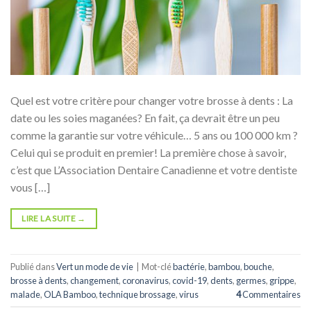
Quel est votre critère pour changer votre brosse à dents : La
date ou les soies maganées? En fait, ça devrait être un peu
comme la garantie sur votre véhicule… 5 ans ou 100 000 km ?
Celui qui se produit en premier! La première chose à savoir,
c’est que L’Association Dentaire Canadienne et votre dentiste
vous […]
LIRE LA SUITE
→
Publié dans
Vert un mode de vie
|
Mot-clé
bactérie
,
bambou
,
bouche
,
brosse à dents
,
changement
,
coronavirus
,
covid-19
,
dents
,
germes
,
grippe
,
malade
,
OLA Bamboo
,
technique brossage
,
virus
4
Commentaires