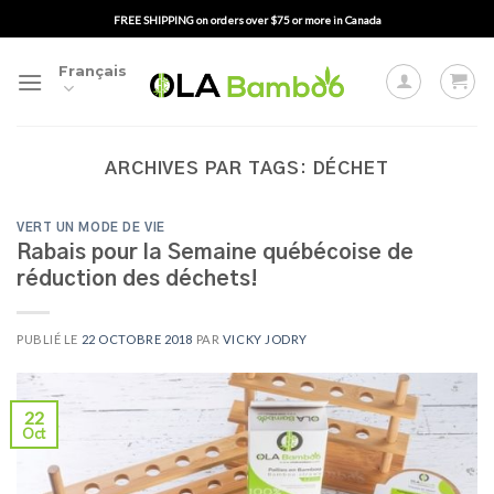
Passer
FREE SHIPPING on orders over $75 or more in Canada
au
contenu
Français
ARCHIVES PAR TAGS:
DÉCHET
VERT UN MODE DE VIE
Rabais pour la Semaine québécoise de
réduction des déchets!
PUBLIÉ LE
22 OCTOBRE 2018
PAR
VICKY JODRY
22
Oct