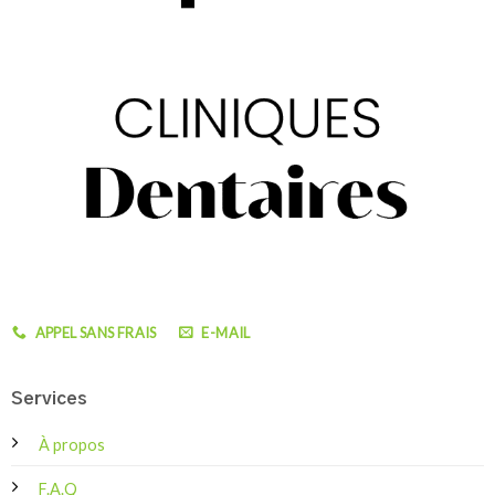
APPEL SANS FRAIS
E-MAIL
Services
À propos
F.A.Q