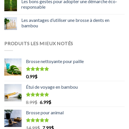
Les bons gestes pour adopter une démarche éco-
responsable
Les avantages d’utiliser une brosse à dents en
bambou
PRODUITS LES MIEUX NOTÉS
Brosse nettoyante pour paille
Rated
5.00
0.99
$
out of 5
Étui de voyage en bambou
Rated
5.00
8.99
$
Original
6.99
$
Current
out of 5
price
price
Brosse pour animal
was:
is:
8.99$.
6.99$.
Rated
5.00
14.99
$
Original
7.99
$
Current