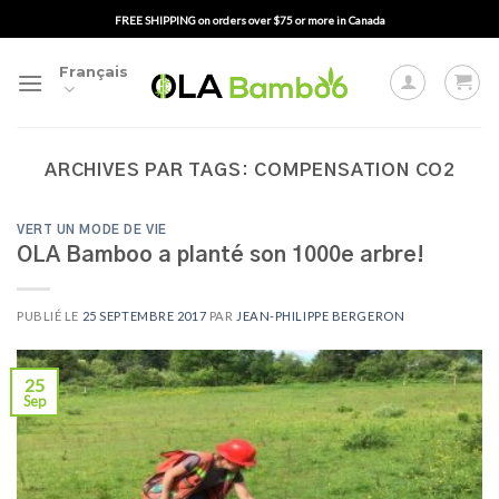
Passer
FREE SHIPPING on orders over $75 or more in Canada
au
contenu
Français
ARCHIVES PAR TAGS:
COMPENSATION CO2
VERT UN MODE DE VIE
OLA Bamboo a planté son 1000e arbre!
PUBLIÉ LE
25 SEPTEMBRE 2017
PAR
JEAN-PHILIPPE BERGERON
25
Sep