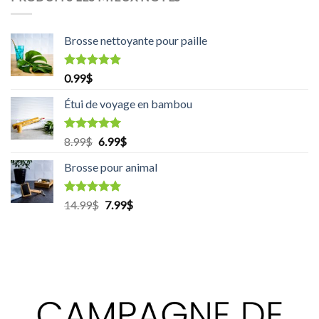
Brosse nettoyante pour paille
Rated
5.00
0.99
$
out of 5
Étui de voyage en bambou
Rated
5.00
8.99
$
Original
6.99
$
Current
out of 5
price
price
Brosse pour animal
was:
is:
8.99$.
6.99$.
Rated
5.00
14.99
$
Original
7.99
$
Current
out of 5
price
price
was:
is:
14.99$.
7.99$.