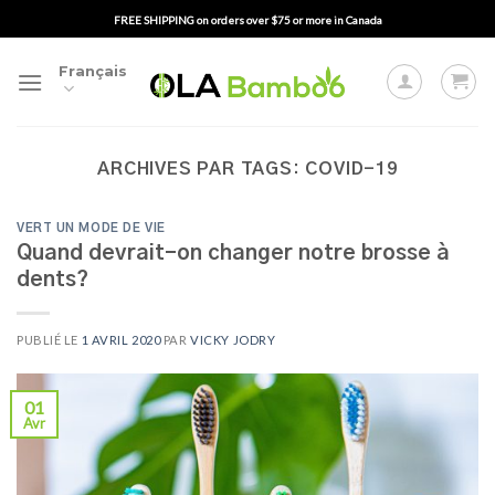
Passer
FREE SHIPPING on orders over $75 or more in Canada
au
contenu
Français
ARCHIVES PAR TAGS:
COVID-19
VERT UN MODE DE VIE
Quand devrait-on changer notre brosse à
dents?
PUBLIÉ LE
1 AVRIL 2020
PAR
VICKY JODRY
01
Avr