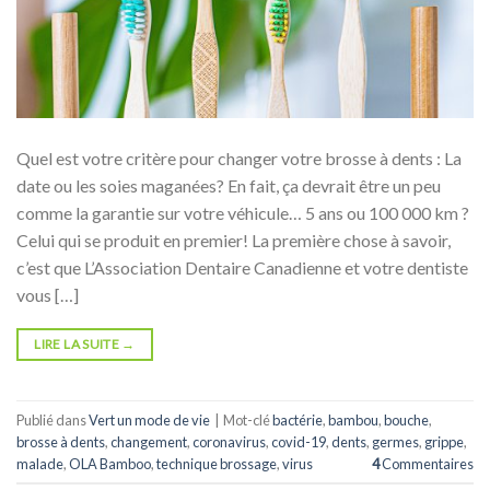
Quel est votre critère pour changer votre brosse à dents : La
date ou les soies maganées? En fait, ça devrait être un peu
comme la garantie sur votre véhicule… 5 ans ou 100 000 km ?
Celui qui se produit en premier! La première chose à savoir,
c’est que L’Association Dentaire Canadienne et votre dentiste
vous […]
LIRE LA SUITE
→
Publié dans
Vert un mode de vie
|
Mot-clé
bactérie
,
bambou
,
bouche
,
brosse à dents
,
changement
,
coronavirus
,
covid-19
,
dents
,
germes
,
grippe
,
malade
,
OLA Bamboo
,
technique brossage
,
virus
4
Commentaires