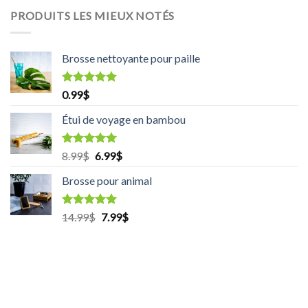
PRODUITS LES MIEUX NOTÉS
Brosse nettoyante pour paille
Rated
5.00
0.99
$
out of 5
Étui de voyage en bambou
Rated
5.00
8.99
$
Original
6.99
$
Current
out of 5
price
price
Brosse pour animal
was:
is:
8.99$.
6.99$.
Rated
5.00
14.99
$
Original
7.99
$
Current
out of 5
price
price
was:
is:
14.99$.
7.99$.