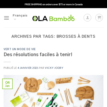
Passer
FREE SHIPPING on orders over $75 or more in Canada
au
contenu
Français
ARCHIVES PAR TAGS:
BROSSES À DENTS
VERT UN MODE DE VIE
Des résolutions faciles à tenir!
PUBLIÉ LE
4 JANVIER 2021
PAR
VICKY JODRY
04
Jan