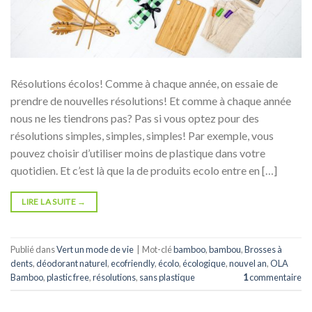
Résolutions écolos! Comme à chaque année, on essaie de
prendre de nouvelles résolutions! Et comme à chaque année
nous ne les tiendrons pas? Pas si vous optez pour des
résolutions simples, simples, simples! Par exemple, vous
pouvez choisir d’utiliser moins de plastique dans votre
quotidien. Et c’est là que la de produits ecolo entre en […]
LIRE LA SUITE
→
Publié dans
Vert un mode de vie
|
Mot-clé
bamboo
,
bambou
,
Brosses à
dents
,
déodorant naturel
,
ecofriendly
,
écolo
,
écologique
,
nouvel an
,
OLA
Bamboo
,
plastic free
,
résolutions
,
sans plastique
1
commentaire