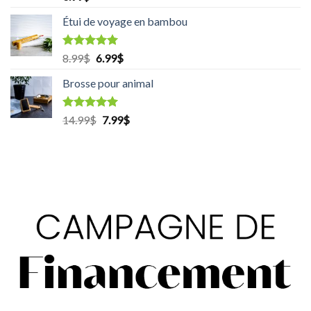
sur 5
Étui de voyage en bambou
Note
5.00
8.99
$
Le
6.99
$
Le
sur 5
prix
prix
Brosse pour animal
initial
actuel
était :
est :
8.99$.
6.99$.
Note
5.00
14.99
$
Le
7.99
$
Le
sur 5
prix
prix
initial
actuel
était :
est :
14.99$.
7.99$.