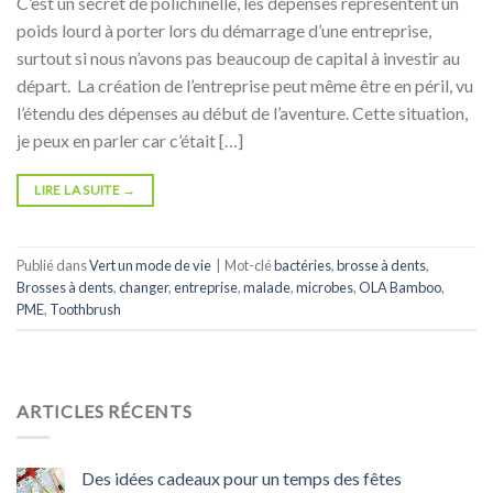
C’est un secret de polichinelle, les dépenses représentent un
poids lourd à porter lors du démarrage d’une entreprise,
surtout si nous n’avons pas beaucoup de capital à investir au
départ. La création de l’entreprise peut même être en péril, vu
l’étendu des dépenses au début de l’aventure. Cette situation,
je peux en parler car c’était […]
LIRE LA SUITE
→
Publié dans
Vert un mode de vie
|
Mot-clé
bactéries
,
brosse à dents
,
Brosses à dents
,
changer
,
entreprise
,
malade
,
microbes
,
OLA Bamboo
,
PME
,
Toothbrush
ARTICLES RÉCENTS
Des idées cadeaux pour un temps des fêtes