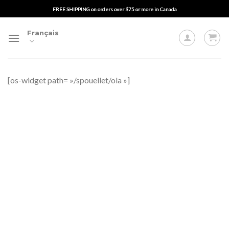
Passer
FREE SHIPPING on orders over $75 or more in Canada
au
contenu
Français
[os-widget path= »/spouellet/ola »]