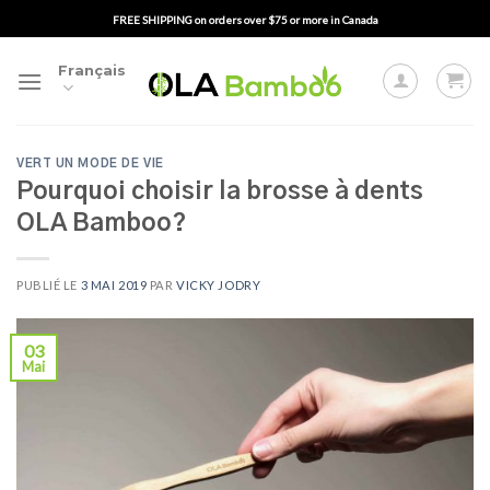
Passer
FREE SHIPPING on orders over $75 or more in Canada
au
contenu
Français
VERT UN MODE DE VIE
Pourquoi choisir la brosse à dents
OLA Bamboo?
PUBLIÉ LE
3 MAI 2019
PAR
VICKY JODRY
03
Mai