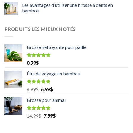
Les avantages d’utiliser une brosse à dents en
bambou
PRODUITS LES MIEUX NOTÉS
Brosse nettoyante pour paille
Rated
5.00
0.99
$
out of 5
Étui de voyage en bambou
Rated
5.00
8.99
$
Original
6.99
$
Current
out of 5
price
price
Brosse pour animal
was:
is:
8.99$.
6.99$.
Rated
5.00
14.99
$
Original
7.99
$
Current
out of 5
price
price
was:
is: